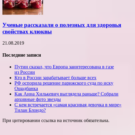
Ученые рассказали о полезных для здоровья
свойствах клюквы
21.08.2019
Последние записи
Путин сказал, что Европа заинтересована в газе
из России
Кто в России зарабатывает больше всех
РФ оспорила решение парижского суда по иску
Ощадбанка
Как Анна Хилькевич выглядела раньше? Собрали
архивные фото звезды
С кем встречается «самая красивая девочка в мире»
Тилан Блондо?
При цитировании ссылка на источник обязательна.