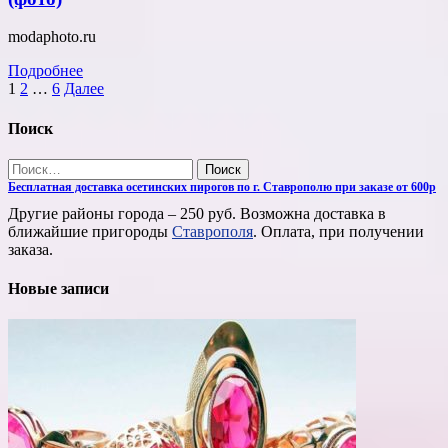
modaphoto.ru
Подробнее
Пагинация
1
2
…
6
Далее
записей
Поиск
Найти:
Бесплатная доставка осетинских пирогов по г. Ставрополю при заказе от 600р
Другие районы города – 250 руб. Возможна доставка в
ближайшие пригороды
Ставрополя
. Оплата, при получении
заказа.
Новые записи