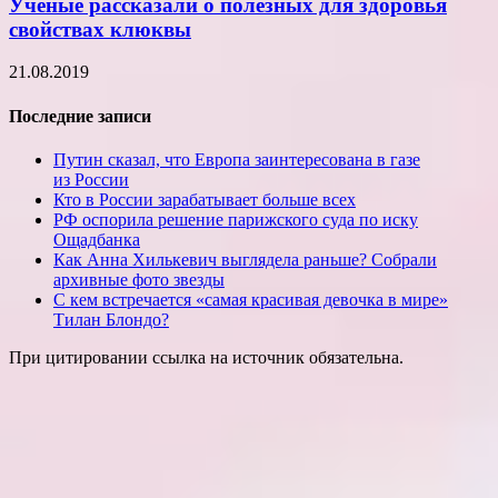
Ученые рассказали о полезных для здоровья
свойствах клюквы
21.08.2019
Последние записи
Путин сказал, что Европа заинтересована в газе
из России
Кто в России зарабатывает больше всех
РФ оспорила решение парижского суда по иску
Ощадбанка
Как Анна Хилькевич выглядела раньше? Собрали
архивные фото звезды
С кем встречается «самая красивая девочка в мире»
Тилан Блондо?
При цитировании ссылка на источник обязательна.