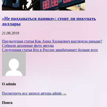
«Не поддаваться панике»: стоит ли покупать
доллары
21.08.2019
Навигация
Предыдущая статья
Как Анна Хилькевич выглядела раньше?
Собрали архивные фото звезды
по
Следующая статья
Кто в России зарабатывает больше всех
записям
О admin
Посмотреть все записи автора admin →
Поиск