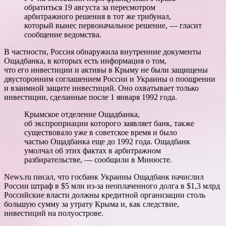
обратиться 19 августа за пересмотром
арбитражного решения в тот же трибунал,
который вынес первоначальное решение, — гласит
сообщение ведомства.
В частности, Россия обнаружила внутренние документы
Ощадбанка, в которых есть информация о том,
что его инвестиции и активы в Крыму не были защищены
двусторонним соглашением России и Украины о поощрении
и взаимной защите инвестиций. Оно охватывает только
инвестиции, сделанные после 1 января 1992 года.
Крымское отделение Ощадбанка,
об экспроприации которого заявляет банк, также
существовало уже в советское время и было
частью Ощадбанка еще до 1992 года. Ощадбанк
умолчал об этих фактах в арбитражном
разбирательстве, — сообщили в Минюсте.
News.ru писал, что госбанк Украины Ощадбанк начислил
России штраф в $5 млн из-за неоплаченного долга в $1,3 млрд
Российские власти должны кредитной организации столь
большую сумму за утрату Крыма и, как следствие,
инвестиций на полуострове.