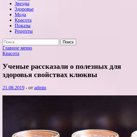
Звезды
Здоровье
Мода
Красота
Показы
Рецепты
Найти:
Главное меню
Красота
Ученые рассказали о полезных для
здоровья свойствах клюквы
21.08.2019
-
от
admin