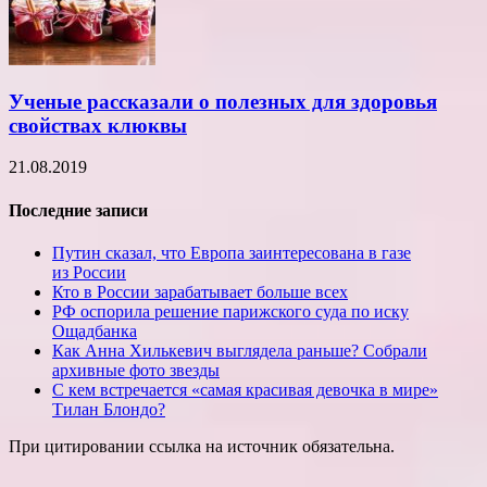
Ученые рассказали о полезных для здоровья
свойствах клюквы
21.08.2019
Последние записи
Путин сказал, что Европа заинтересована в газе
из России
Кто в России зарабатывает больше всех
РФ оспорила решение парижского суда по иску
Ощадбанка
Как Анна Хилькевич выглядела раньше? Собрали
архивные фото звезды
С кем встречается «самая красивая девочка в мире»
Тилан Блондо?
При цитировании ссылка на источник обязательна.